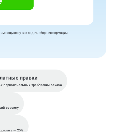
у
я имеющихся у вас задач, сбора информации
латные правки
ах первоначальных требований заказа
сий сервису
едоплата — 25%