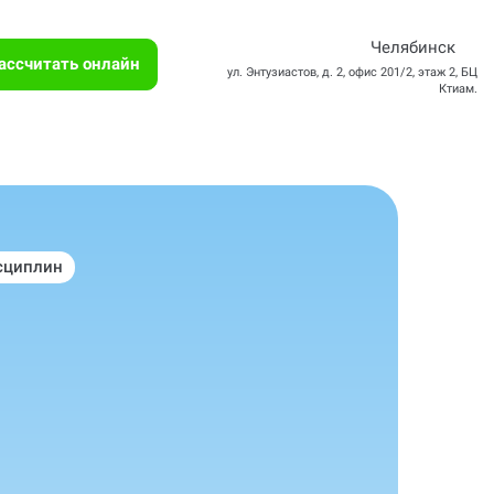
Челябинск
ассчитать онлайн
ул. Энтузиастов, д. 2, офис 201/2, этаж 2, БЦ
Ктиам.
сциплин