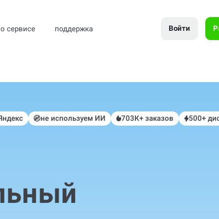
Войти
Р
о сервисе
поддержка
 Яндекс
не используем ИИ
703К+ заказов
500+ ди
льный