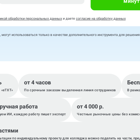
минут
икой обработки персональных данных
и даете
согласие на обработку данных
, могут использоваться только в качестве дополнительного инструмента для решени
ь
от 4 часов
Бесп
, «eTXT»
По срочным заказам выделенная линия сотрудников
В рамк
 ручная работа
от 4 000 р.
уем ИИ, каждую работу пишет эксперт
Честные рыночные цены без комис
астями
ьтации по индивидуальному проекту для колледжа можно поделить на части, пр