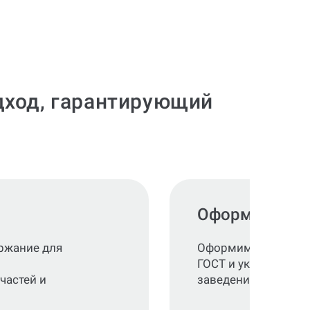
одход, гарантирующий
Оформление п
ржание для
Оформим работу ст
ГОСТ и указаниям в
частей и
заведения.